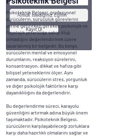
Psikoteknik Belgesi
Psikoteknik Belgesi, profesyonel
sürücülerin, sürücülük görevlerini
yerine getirirken gereken psikolojik ve
Kayıt Ol
fizyolojik yeterliliğe sahip olup
olmadığını değerlendirmek üzere
tasarlanmış bir belgedir. Bu belge,
sürücülerin mental ve emosyonel
durumlarını, reaksiyon sürelerini,
konsantrasyon, dikkat ve hafıza gibi
bilişsel yeteneklerini ölçer. Aynı
zamanda, sürücülerin stres, yorgunluk
ve diğer psikolojik faktörlere karşı
dayanıklılığını da değerlendirir.
Bu değerlendirme süreci, karayolu
güvenliğini artırmak adına büyük önem
taşımaktadır. Psikoteknik Belgesi,
sürücülerin karşılaşabileceği zorluklara
karşı daha hazırlıklı olmalarını sağlar ve