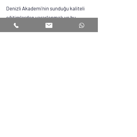
Denizli Akademi'nin sunduğu kaliteli
eğitimlerden yararlanmak ve bu
ayrıcalıklı deneyimi yaşamak
istiyorsanız, kayıt işlemleriniz için
bizimle kolayca iletişime
geçebilirsiniz. Web sitemiz üzerinden
online kayıt imkanının yanı sıra
telefonla ya da yüz yüze gelerek de
kayıt yaptırabilirsiniz.
Online Kayıt
Telefonla Kayıt
Yüz Yüze Kayıt