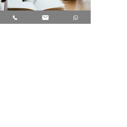
ODY / ÜDY Eğitimi
Hemen Başlayın
Denizli Akademi'nin sunduğu kaliteli
eğitimlerden yararlanmak ve bu
ayrıcalıklı deneyimi yaşamak
istiyorsanız, kayıt işlemleriniz için
bizimle kolayca iletişime
geçebilirsiniz. Web sitemiz üzerinden
online kayıt imkanının yanı sıra
telefonla ya da yüz yüze gelerek de
kayıt yaptırabilirsiniz.